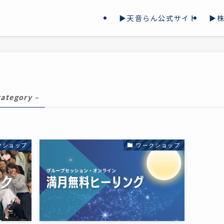
▶天音らん公式サイト
▶株
category –
クショップ
ワークショップ